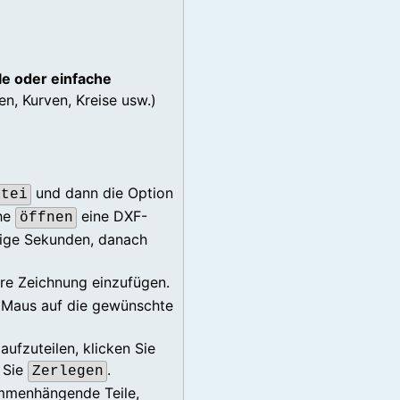
e oder einfache
ien, Kurven, Kreise usw.)
und dann die Option
atei
che
eine DXF-
öffnen
ige Sekunden, danach
Ihre Zeichnung einzufügen.
r Maus auf die gewünschte
ufzuteilen, klicken Sie
 Sie
.
Zerlegen
ammenhängende Teile,