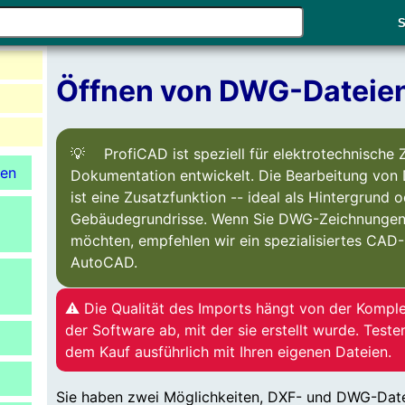
Verwende
S
die
Pfeile
nach
Öffnen von DWG-Dateie
oben
und
unten,
ProfiCAD ist speziell für elektrotechnische
um
nen
Dokumentation entwickelt. Die Bearbeitung vo
das
ist eine Zusatzfunktion -- ideal als Hintergrund o
verfügbare
Gebäudegrundrisse. Wenn Sie DWG-Zeichnungen 
Ergebnis
möchten, empfehlen wir ein spezialisiertes CA
auszuwählen.
AutoCAD.
Drücke
die
⚠️ Die Qualität des Imports hängt von der Kompl
Eingabetaste,
der Software ab, mit der sie erstellt wurde. Teste
um
dem Kauf ausführlich mit Ihren eigenen Dateien.
zum
ausgewählten
Sie haben zwei Möglichkeiten, DXF- und DWG-Date