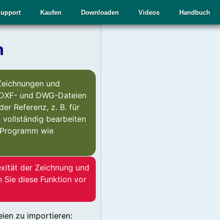
upport
Kaufen
Downloaden
Videos
Handbuch
n
 Zeichnungen und
n DXF- und DWG-Dateien
der Referenz, z. B. für
vollständig bearbeiten
D-Programm wie
exität der Zeichnung und
n Sie diese Funktion vor
ien zu importieren: