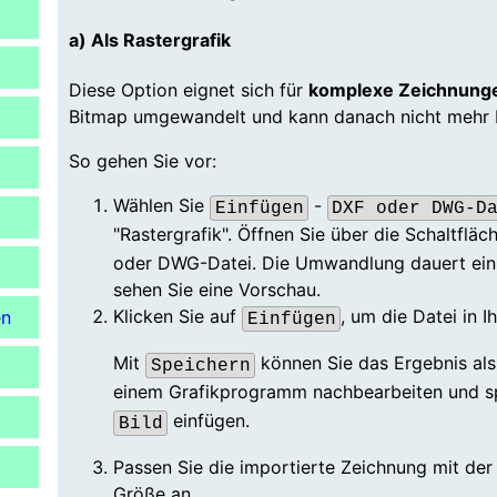
Suchergebnis
zu
a) Als Rastergrafik
gelangen.
Benutzer
Diese Option eignet sich für
komplexe Zeichnung
von
Bitmap umgewandelt und kann danach nicht mehr 
Touchgeräten
So gehen Sie vor:
können
Touch-
Wählen Sie
-
Einfügen
DXF oder DWG-D
und
"Rastergrafik". Öffnen Sie über die Schaltflä
Streichgesten
oder DWG-Datei. Die Umwandlung dauert ein
verwenden.
sehen Sie eine Vorschau.
Klicken Sie auf
, um die Datei in 
en
Einfügen
Mit
können Sie das Ergebnis als
Speichern
einem Grafikprogramm nachbearbeiten und s
einfügen.
Bild
Passen Sie die importierte Zeichnung mit de
Größe an.