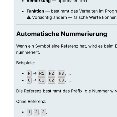
Bemerkung
— optionaler Text
Funktion
— bestimmt das Verhalten im Prog
⚠️ Vorsichtig ändern — falsche Werte könne
Automatische Nummerierung
Wenn ein Symbol eine Referenz hat, wird es beim 
nummeriert.
Beispiele:
→
,
,
, …
R
R1
R2
R3
→
,
,
, …
C
C1
C2
C3
Die Referenz bestimmt das Präfix, die Nummer wir
Ohne Referenz:
,
,
, …
1
2
3