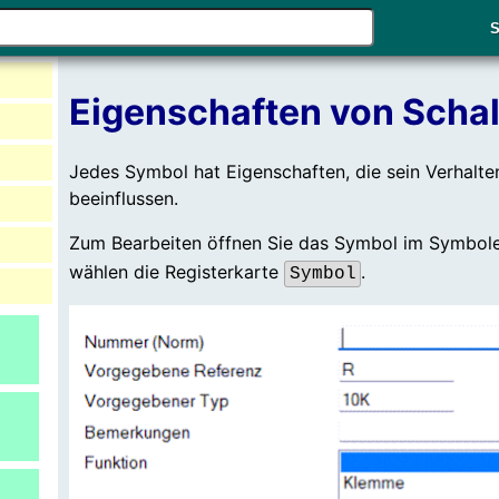
Verwende
S
die
Pfeile
nach
Eigenschaften von Scha
oben
und
Jedes Symbol hat Eigenschaften, die sein Verhalte
unten,
beeinflussen.
um
das
Zum Bearbeiten öffnen Sie das Symbol im Symbole
verfügbare
wählen die Registerkarte
.
Symbol
Ergebnis
auszuwählen.
Drücke
die
Eingabetaste,
um
zum
ausgewählten