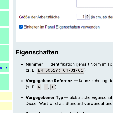
Suchergebnis
zu
gelangen.
Benutzer
von
Touchgeräten
können
Touch-
und
Eigenschaften
Streichgesten
verwenden.
Nummer
— Identifikation gemäß Norm im F
bole
(z. B.
)
EN 60617: 04-01-01
Vorgegebene Referenz
— Kennzeichnung de
(z. B.
,
,
)
R
C
T
Vorgegebener Typ
— elektrische Eigenschaf
Dieser Wert wird als Standard verwendet un