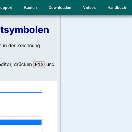
upport
Kaufen
Downloaden
Videos
Handbuch
ltsymbolen
n in der Zeichnung
ditor, drücken
und
F12