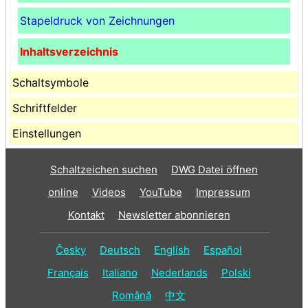
Stapeldruck von Zeichnungen
Inhaltsverzeichnis
Schaltsymbole
Schriftfelder
Einstellungen
Schaltzeichen suchen
DWG Datei öffnen
online
Videos
YouTube
Impressum
Kontakt
Newsletter abonnieren
Česky
Deutsch
English
Español
Français
Italiano
Nederlands
Polski
Română
中文