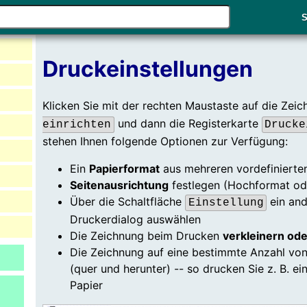
Verwende
S
die
Pfeile
nach
Druckeinstellungen
oben
und
Klicken Sie mit der rechten Maustaste auf die Zei
unten,
und dann die Registerkarte
einrichten
Drucke
um
stehen Ihnen folgende Optionen zur Verfügung:
das
verfügbare
Ein
Papierformat
aus mehreren vordefinierte
Ergebnis
Seitenausrichtung
festlegen (Hochformat od
auszuwählen.
Über die Schaltfläche
ein and
Einstellung
Drücke
Druckerdialog auswählen
die
Die Zeichnung beim Drucken
verkleinern od
Eingabetaste,
Die Zeichnung auf eine bestimmte Anzahl von 
um
(quer und herunter) -- so drucken Sie z. B. e
zum
Papier
ausgewählten