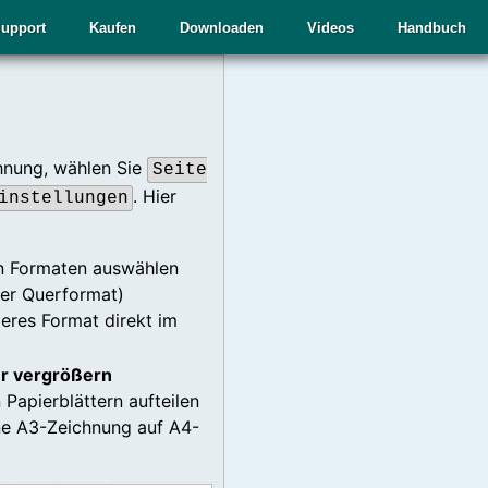
upport
Kaufen
Downloaden
Videos
Handbuch
chnung, wählen Sie
Seite
. Hier
instellungen
n Formaten auswählen
er Querformat)
eres Format direkt im
er vergrößern
Papierblättern aufteilen
ine A3-Zeichnung auf A4-