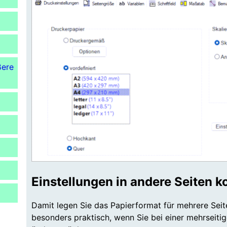
Suchergebnis
zu
gelangen.
Benutzer
von
Touchgeräten
ßere
können
Touch-
und
Streichgesten
verwenden.
Einstellungen in andere Seiten k
Damit legen Sie das Papierformat für mehrere Seite
besonders praktisch, wenn Sie bei einer mehrseit